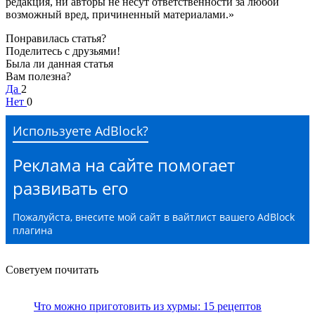
редакция, ни авторы не несут ответственности за любой
возможный вред, причиненный материалами.»
Понравилась статья?
Поделитесь с друзьями!
Была ли данная статья
Вам полезна?
Да
2
Нет
0
Используете AdBlock?
Реклама на сайте помогает
развивать его
Пожалуйста, внесите мой сайт в вайтлист вашего AdBlock
плагина
Советуем почитать
Что можно приготовить из хурмы: 15 рецептов