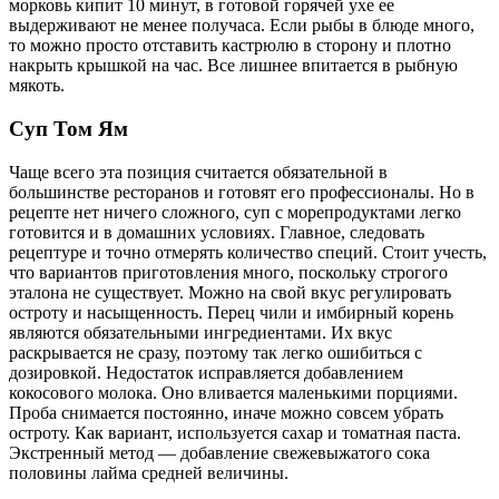
морковь кипит 10 минут, в готовой горячей ухе ее
выдерживают не менее получаса. Если рыбы в блюде много,
то можно просто отставить кастрюлю в сторону и плотно
накрыть крышкой на час. Все лишнее впитается в рыбную
мякоть.
Суп Том Ям
Чаще всего эта позиция считается обязательной в
большинстве ресторанов и готовят его профессионалы. Но в
рецепте нет ничего сложного, суп с морепродуктами легко
готовится и в домашних условиях. Главное, следовать
рецептуре и точно отмерять количество специй. Стоит учесть,
что вариантов приготовления много, поскольку строгого
эталона не существует. Можно на свой вкус регулировать
остроту и насыщенность. Перец чили и имбирный корень
являются обязательными ингредиентами. Их вкус
раскрывается не сразу, поэтому так легко ошибиться с
дозировкой. Недостаток исправляется добавлением
кокосового молока. Оно вливается маленькими порциями.
Проба снимается постоянно, иначе можно совсем убрать
остроту. Как вариант, используется сахар и томатная паста.
Экстренный метод — добавление свежевыжатого сока
половины лайма средней величины.