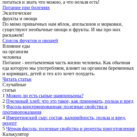
питаться и знать что можно, а что нельзя есть!
Питание при болезнях
Экзотические
фрукты и овощи
По мимо привычных нам яблок, апельсинов и морковки,
существуют необычные овощи и фрукты. И мы про них
раскажем!
Список фруктов и овощей
Влияние еды
на организм
человека
Питание - неотъемлемая часть жизни человека. Как обычная
еда которую мы употребляем, влияет на организм беременных
и кормящих, детей и тех кто хочет похудеть.
Читать статьи
Случайные
статьи
1
Можно ли есть сырые шампиньоны?
2
Пчелиный хлеб: что это такое, как принимать, польза и вред
3
Фасоль консервированная: полезные свойства и
противопоказания
4
Имеретинский сыр: состав, калорийность, польза и вред,
рецепт
5
Чёрная фасоль: полезные свойства и рецепты приготовления
Калькулятор