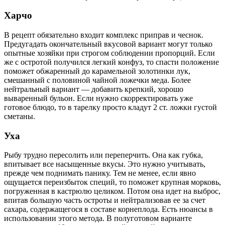
Харчо
В рецепт обязательно входит комплекс приправ и чеснок.
Предугадать окончательный вкусовой вариант могут только
опытные хозяйки при строгом соблюдении пропорций. Если
же с остротой получился легкий конфуз, то спасти положение
поможет обжаренный до карамельной золотинки лук,
смешанный с половиной чайной ложечки меда. Более
нейтральный вариант — добавить крепкий, хорошо
вываренный бульон. Если нужно скорректировать уже
готовое блюдо, то в тарелку просто кладут 2 ст. ложки густой
сметаны.
Уха
Рыбу трудно пересолить или переперчить. Она как губка,
впитывает все насыщенные вкусы. Это нужно учитывать,
прежде чем поднимать панику. Тем не менее, если явно
ощущается переизбыток специй, то поможет крупная морковь,
погруженная в кастрюлю целиком. Потом она идет на выброс,
впитав большую часть остроты и нейтрализовав ее за счет
сахара, содержащегося в составе корнеплода. Есть нюансы в
использовании этого метода. В полуготовом варианте