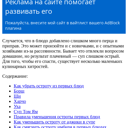
Реклама на сайте помогает
развивать его
Пожалуйста, внесите мой сайт в вайтлист вашего AdBlock
плагина
Случается, что в блюдо добавлено слишком много перца и
приправ. Это может произойти и с новичками, и с опытными
хозяйками из-за рассеянности. Бывает что отвлекли вопросом
домашние, но результат плачевный — суп слишком острый.
Для того, чтобы его спасти, существует несколько маленьких
кулинарных хитростей.
Содержание:
Как убрать остроту из первых блюд
Борщ
Щи
Харчо
Уха
Суп Том Ям
Правила уменьшения остроты первых блюд
Как уменьшить остроту от аджики в супе
Как смягчить остроту имбиря в первых блюдах