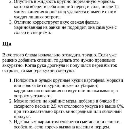
Опустить в жидкость крупно порезанную морковь,
которая вберет в себя лишний перец и соль, после 15
минут кипения корнеплод удаляется и вместе с ним
уходит лишняя острота.
Отлично корректирует вкус свежая фасоль,
маринованная из банки не подойдет, она сама уже с
солью и специями.
Щи
Вкус этого блюда изначально отследить трудно. Если уже
решено добавить специи, то делать это нужно предельно
аккуратно. Когда рука дрогнула и получился переизбыток
остроты, то мастера кухни советуют:
Положить в бульон крупные куски картофеля, моркови
или яблока без шкурки, позже их убирают,
кардинального влияния на вкус они не оказывают, а
остроту устраняют.
Можно пойти на крайние меры, добавив в блюдо 8 г
сахарного песка и 2,5 мл столового уксуса не выше 6%,
при это желательно брать виноградный или яблочный
продукт.
Идеальным вариантом считается сметана или сливки,
особенно, если горечь вызвана красным перцем.