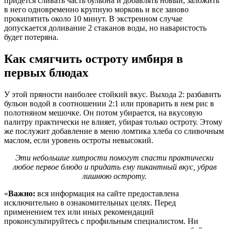
придется сливать часть бульона и добавлять новый, заложить
в него одновременно крупную морковь и все заново
прокипятить около 10 минут. В экстренном случае
допускается доливание 2 стаканов воды, но наваристость
будет потеряна.
Как смягчить остроту имбиря в
первых блюдах
У этой пряности наиболее стойкий вкус. Выхода 2: разбавить
бульон водой в соотношении 2:1 или проварить в нем рис в
полотняном мешочке. Он потом убирается, на вкусовую
палитру практически не влияет, убирая только остроту. Этому
же послужит добавление в меню ломтика хлеба со сливочным
маслом, если уровень остроты невысокий.
Эти небольшие хитрости помогут спасти практически
любое первое блюдо и придать ему пикантный вкус, убрав
лишнюю остроту.
«
Важно:
вся информация на сайте предоставлена
исключительно в ознакомительных целях. Перед
применением тех или иных рекомендаций
проконсультируйтесь с профильным специалистом. Ни