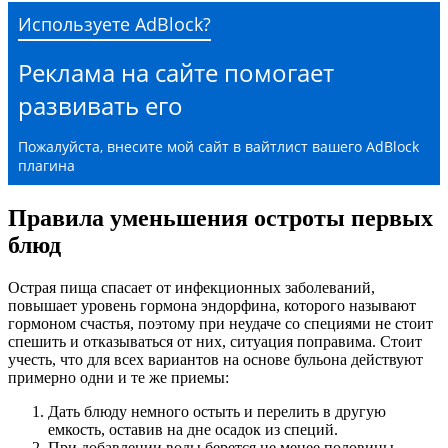
Используете AdBlock?
Реклама на сайте помогает
развивать его
Пожалуйста, внесите мой сайт в вайтлист вашего AdBlock
плагина
Правила уменьшения остроты первых
блюд
Острая пища спасает от инфекционных заболеваний,
повышает уровень гормона эндорфина, которого называют
гормоном счастья, поэтому при неудаче со специями не стоит
спешить и отказываться от них, ситуация поправима. Стоит
учесть, что для всех вариантов на основе бульона действуют
примерно одни и те же приемы:
Дать блюду немного остыть и перелить в другую
емкость, оставив на дне осадок из специй.
При добавлении воды берется не менее половины