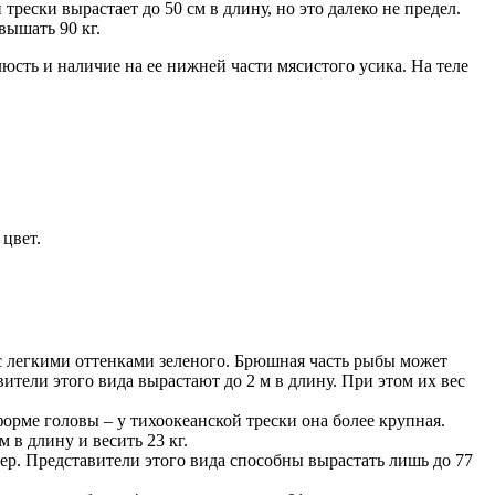
рески вырастает до 50 см в длину, но это далеко не предел.
вышать 90 кг.
сть и наличие на ее нижней части мясистого усика. На теле
цвет.
 с легкими оттенками зеленого. Брюшная часть рыбы может
ители этого вида вырастают до 2 м в длину. При этом их вес
форме головы – у тихоокеанской трески она более крупная.
 в длину и весить 23 кг.
р. Представители этого вида способны вырастать лишь до 77