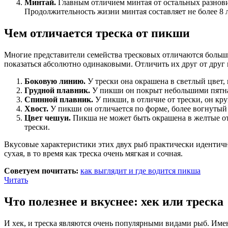
Минтай.
Главным отличием минтая от остальных разновидн
Продолжительность жизни минтая составляет не более 8 л
Чем отличается треска от пикши
Многие представители семейства тресковых отличаются больши
показаться абсолютно одинаковыми. Отличить их друг от друг 
Боковую линию.
У трески она окрашена в светлый цвет, 
Грудной плавник.
У пикши он покрыт небольшими пятнами
Спинной плавник.
У пикши, в отличие от трески, он кр
Хвост.
У пикши он отличается по форме, более вогнутый 
Цвет чешуи.
Пикша не может быть окрашена в желтые отт
трески.
Вкусовые характеристики этих двух рыб практически идентичн
сухая, в то время как треска очень мягкая и сочная.
Советуем почитать:
как выглядит и где водится пикша
Читать
Что полезнее и вкуснее: хек или треска
И хек, и треска являются очень популярными видами рыб. Имен