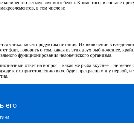
ое количество легкоусвояемого белка. Кроме того, в составе при
акроэлементов, в том числе и:
вляется уникальным продуктом питания. Их включение в ежедне
т факт, говорить о том, какая из этих двух рыб полезнее, крайн
рмального функционирования человеческого организма.
днозначный ответ на вопрос – какая же рыба вкуснее – не менее 
ходе к их приготовлению вкус будет прекрасным и у первой, и 
тия.
ь его
агина