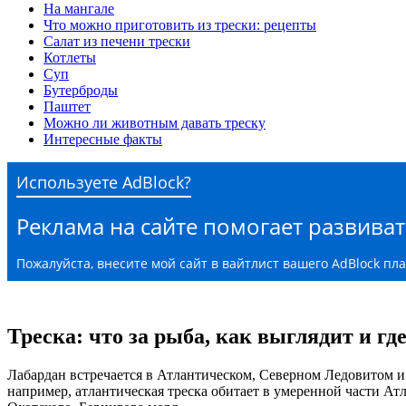
На мангале
Что можно приготовить из трески: рецепты
Салат из печени трески
Котлеты
Суп
Бутерброды
Паштет
Можно ли животным давать треску
Интересные факты
Используете AdBlock?
Реклама на сайте помогает развиват
Пожалуйста, внесите мой сайт в вайтлист вашего AdBlock пл
Треска: что за рыба, как выглядит и гд
Лабардан встречается в Атлантическом, Северном Ледовитом и
например, атлантическая треска обитает в умеренной части Ат