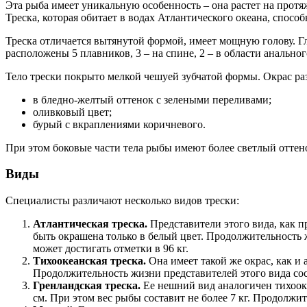
Эта рыба имеет уникальную особенность – она растет на протяж
Треска, которая обитает в водах Атлантического океана, способ
Треска отличается вытянутой формой, имеет мощную голову. Г
расположены 5 плавников, 3 – на спине, 2 – в области анальног
Тело трески покрыто мелкой чешуей зубчатой формы. Окрас ра
в бледно-желтый оттенок с зелеными переливами;
оливковый цвет;
бурый с вкраплениями коричневого.
При этом боковые части тела рыбы имеют более светлый оттено
Виды
Специалисты различают несколько видов трески:
Атлантическая треска.
Представители этого вида, как п
быть окрашена только в белый цвет. Продолжительность ж
может достигать отметки в 96 кг.
Тихоокеанская треска.
Она имеет такой же окрас, как и 
Продолжительность жизни представителей этого вида соста
Гренландская треска.
Ее нешний вид аналогичен тихооке
см. При этом вес рыбы составит не более 7 кг. Продолжит