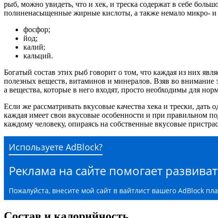
рыб, можно увидеть, что и хек, и треска содержат в себе больш
полиненасыщенные жирные кислоты, а также немало микро- и м
фосфор;
йод;
калий;
кальций.
Богатый состав этих рыб говорит о том, что каждая из них я
полезных веществ, витаминов и минералов. Взяв во внимание это
а вещества, которые в него входят, просто необходимы для но
Если же рассматривать вкусовые качества хека и трески, дать о
каждая имеет свои вкусовые особенности и при правильном под
каждому человеку, опираясь на собственные вкусовые пристрас
Используете AdBlock?
Реклама на сайте помогает развиват
Пожалуйста, внесите мой сайт в вайтлист вашего AdBlock пл
Состав и калорийность