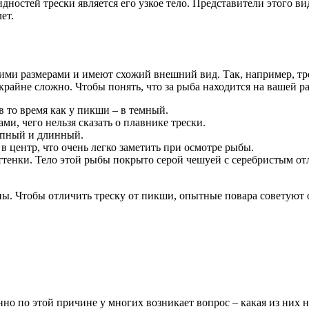
остей трески является его узкое тело. Представители этого вида
ет.
ми размерами и имеют схожий внешний вид. Так, например, трес
крайне сложно. Чтобы понять, что за рыба находится на вашей р
в то время как у пикши – в темный.
, чего нельзя сказать о плавнике трески.
упный и длинный.
в центр, что очень легко заметить при осмотре рыбы.
енки. Тело этой рыбы покрыто серой чешуей с серебристым отл
ы. Чтобы отличить треску от пикши, опытные повара советуют о
но по этой причине у многих возникает вопрос – какая из них н