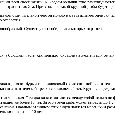
ении всей своей жизни. К 3 годам большинство разновидностей т
на вырастать до 2 м. При этом вес такой крупной рыбы будет пре
лавной отличительной чертой можно назвать асимметричную челю
о отверстия.
знообразный. Существуют особи, спина которых окрашена:
к, а брюшная часть, как правило, окрашена в желтый или белый 
равило, имеют бурый или оливковый окрас спинной части тела,
изни атлантической трески составляет 25 лет. Крупные представ
атлантическая. Эти два вида отличаются между собой только по 
вляет не более 18 лет. За это время рыба может вырасти до 1,2 м
анской. Главным отличием этих видов является маленький разме
ельность жизни – 10 лет.