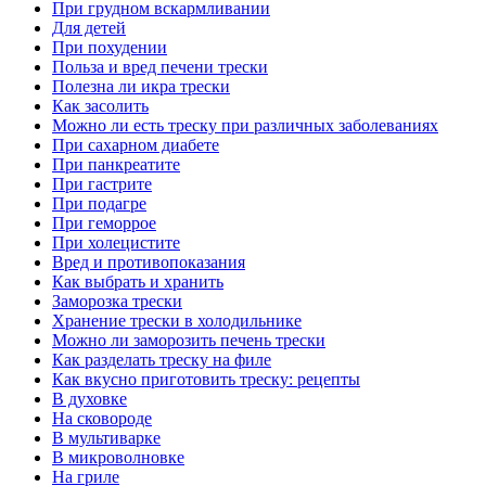
При грудном вскармливании
Для детей
При похудении
Польза и вред печени трески
Полезна ли икра трески
Как засолить
Можно ли есть треску при различных заболеваниях
При сахарном диабете
При панкреатите
При гастрите
При подагре
При геморрое
При холецистите
Вред и противопоказания
Как выбрать и хранить
Заморозка трески
Хранение трески в холодильнике
Можно ли заморозить печень трески
Как разделать треску на филе
Как вкусно приготовить треску: рецепты
В духовке
На сковороде
В мультиварке
В микроволновке
На гриле