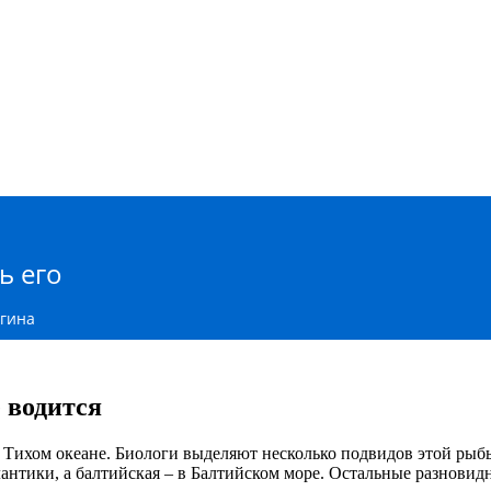
ь его
агина
е водится
 Тихом океане. Биологи выделяют несколько подвидов этой рыбы
лантики, а балтийская – в Балтийском море. Остальные разновид