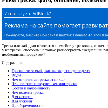
Используете AdBlock?
Реклама на сайте помогает развиват
Пожалуйста, внесите мой сайт в вайтлист вашего AdBlock пл
Треска или лабардан относится к семейству тресковых, отлич
мяса трески, способны не только разнообразить ежедневный рац
необходимым продуктом?
Содержание:
Треска: что за рыба, как выглядит и где водится
Виды
Чем отличается треска от пикши
Что полезнее и вкуснее: хек или треска
Состав и калорийность
Чем полезна треска
Для женщин
Для мужчин
При беременности