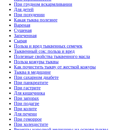
При грудном вскармливании
Для детей
При похудении
Какая тыква полезнее
Вареная
Сушеная
Запеченная
Сырая
Польза и вред тыквенных семечек
Тыквенный сок: польза и вред
Полезные свойства тыквенного масла
Польза кожуры тыквы
Как почистить тыкву от жесткой кожуры
Тыква в медицине
При сахарном диабете
При панкреатите
При гастрите
Для кишечника
При запорах
При подагре
При колите
Для печени
При геморрое
При холецистите
Рецепты народной медицины на основе тыквы