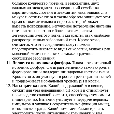
большое количество лютеина и зеаксантина, двух
важных антиоксидантных соединений семейства
каротиноидов. Лютеин и зеаксантин накапливаются в
макуле и сетчатке глаза и таким образом защищают этот
орган от окислительного стресса, который может
вызвать повреждение. Регулярное потребление лютеина
и зеаксантина связано с более низким риском
дегенерации желтого пятна и катаракты, двух наиболее
распространенных заболеваний глаз. Кроме этого,
считается, что эти соединения могут помочь
предотвратить некоторые виды онкологии, включая рак
молочной железы и легких, а также сердечно-
сосудистые заболевания.
Является источником фосфора.
Тыква – это отличный
источник фосфора. Он играет жизненно важную роль в
формировании и поддержании здоровья костной ткани.
Кроме этого, он участвует в росте и регенерации тканей
и поддерживает нормальный уровень pH в крови.
Насыщает калием.
Калий, содержащийся в овоще,
служит для уравновешивания рН крови и стимулирует
производство соляной кислоты, способствуя тем самым
пищеварению. Витамин участвует в передаче нервных
импульсов и улучшает сократительные функции мышц,
в том числе сердца. Калий помогает сбалансировать
электролиты после интенсивной тренировки и тем