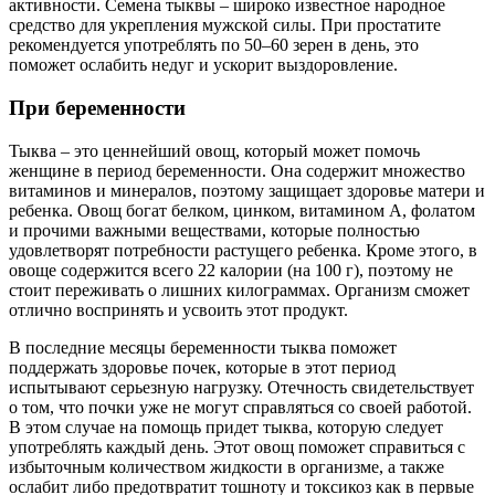
активности. Семена тыквы – широко известное народное
средство для укрепления мужской силы. При простатите
рекомендуется употреблять по 50–60 зерен в день, это
поможет ослабить недуг и ускорит выздоровление.
При беременности
Тыква – это ценнейший овощ, который может помочь
женщине в период беременности. Она содержит множество
витаминов и минералов, поэтому защищает здоровье матери и
ребенка. Овощ богат белком, цинком, витамином A, фолатом
и прочими важными веществами, которые полностью
удовлетворят потребности растущего ребенка. Кроме этого, в
овоще содержится всего 22 калории (на 100 г), поэтому не
стоит переживать о лишних килограммах. Организм сможет
отлично воспринять и усвоить этот продукт.
В последние месяцы беременности тыква поможет
поддержать здоровье почек, которые в этот период
испытывают серьезную нагрузку. Отечность свидетельствует
о том, что почки уже не могут справляться со своей работой.
В этом случае на помощь придет тыква, которую следует
употреблять каждый день. Этот овощ поможет справиться с
избыточным количеством жидкости в организме, а также
ослабит либо предотвратит тошноту и токсикоз как в первые