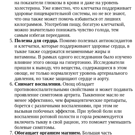
на показатели глюкозы в крови и даже на уровень
холестерина. Уже известно, что клетчатка поддерживает
здоровье пищеварительной системы, но не все знают,
что она также может помочь избавиться от лишних
килограммов. Употребляя пищу, богатую клетчаткой,
можно значительно понижать чувство голода, тем
самым избегая переедания.
Полезна для сердца.
Помимо полезных антиоксидантов
и клетчатки, которые поддерживают здоровье сердца, в
тыкве также содержатся незаменимые жиры и
витамины. В рамках одного исследования было изучено
влияние этого овоща на гипертонию. Исследователи
пришли к выводу, что вещества, содержащиеся в этом
овоще, не только нормализуют уровень артериального
давления, но также защищают сердце и аорту.
Снимает воспаления.
Овощ обладает
противовоспалительными свойствами и может подавить
проявление симптомов артрита. Тыквенное масло не
менее эффективно, чем фармацевтические препараты,
борется с различными воспалениями, при этом не
вызывая побочных эффектов. При зубной боли или
воспалении ротовой полости и горла рекомендуется
включить тыкву в свой рацион, это поможет уменьшить
болевые симптомы.
Обогащает организм магнием.
Большая часть