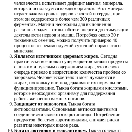
человечества испытывает дефицит магния, минерала,
который используется каждым органом. Этот минерал
играет важную роль в здоровье костей и сердца, при
этом он содержится в более чем 300 различных
ферментах. Магний необходим для выполнения
различных задач – от выработки энергии до стимуляции
деятельности нервов и мышц. Потребляя около 30 г
тыквенных семечек, можно получить примерно 40
процентов от рекомендуемой суточной нормы этого
минерала.
Является источником здоровых жиров.
Сегодня
практически все полки супермаркетов заняли продукты
с низким и нулевым содержанием жира, что в свою
очередь привело к возрастанию количества проблем со
здоровьем. Человеческое тело и мозг нуждаются в
жирах, поскольку они поддерживают их нормальное
функционирование. Тыква богата жирными кислотами,
которые необходимы организму для поддержания
работы жизненно важных органов.
Защищает от онкологии.
Тыква богата
антиоксидантами. Основными антиоксидантными
соединениями являются каротиноиды. Потребление
продуктов, богатых каротиноидами, снижает риски
развития некоторых видов рака.
Богата лютеином и зеаксантином.
Тыква содержит