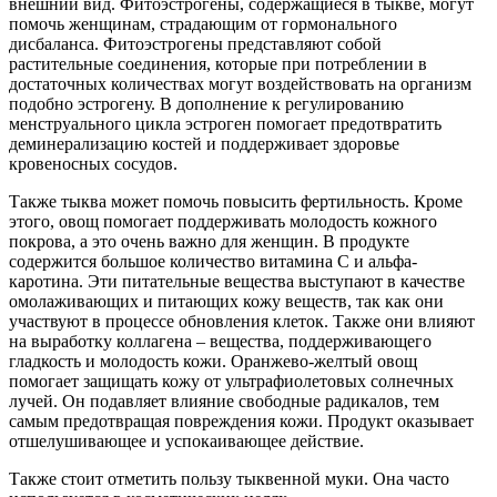
внешний вид. Фитоэстрогены, содержащиеся в тыкве, могут
помочь женщинам, страдающим от гормонального
дисбаланса. Фитоэстрогены представляют собой
растительные соединения, которые при потреблении в
достаточных количествах могут воздействовать на организм
подобно эстрогену. В дополнение к регулированию
менструального цикла эстроген помогает предотвратить
деминерализацию костей и поддерживает здоровье
кровеносных сосудов.
Также тыква может помочь повысить фертильность. Кроме
этого, овощ помогает поддерживать молодость кожного
покрова, а это очень важно для женщин. В продукте
содержится большое количество витамина C и альфа-
каротина. Эти питательные вещества выступают в качестве
омолаживающих и питающих кожу веществ, так как они
участвуют в процессе обновления клеток. Также они влияют
на выработку коллагена – вещества, поддерживающего
гладкость и молодость кожи. Оранжево-желтый овощ
помогает защищать кожу от ультрафиолетовых солнечных
лучей. Он подавляет влияние свободные радикалов, тем
самым предотвращая повреждения кожи. Продукт оказывает
отшелушивающее и успокаивающее действие.
Также стоит отметить пользу тыквенной муки. Она часто