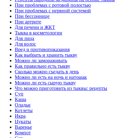
При проблемах с ротовой полостью
При проблемах с нервной системой
При бессоннице
При артрите
Для печени и ЖКТ
Тыква в косметологии
Для лица
Для волос
Вред и противопоказания
Как выбрать и хранить тыкву
Можно ли замораживать
Как правильно есть тыкву
Сколько можно съедать в день
Можно ли есть на ночь и натощак
Можно ли есть сырую тыкву
Что можно приготовить из тыквы: рецепты
Суп
Каша
Оладьи
Котлеты
Икра
Цукаты
Варенье
Компот