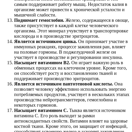
самым поддерживает работу мышц. Недостаток калия в
организме может привести к хронической усталости и
мышечной слабости.
Поднимает гемоглобин.
Железо, содержащееся в овоще,
также присутствует в каждой клетке человеческого
организма. Этот минерал учувствует в транспортировке
кислорода и в производстве эритроцитов.
Является источником цинка.
Он принимает участие в
иммунных реакциях, процессе заживления ран, влияет
на половые гормоны. В поджелудочной железе он
участвует в производстве и регулировании инсулина.
Насыщает витамином В2.
Он играет важную роль в
обменных процессах на клеточном уровне. Кроме того,
он способствует росту и восстановлению тканей и
поддерживает производство эритроцитов.
Является источником пантотеновой кислоты.
Она
позволяет человеку эффективно использовать энергию
потребляемых продуктов, участвует в нескольких этапах
производства нейротрансмиттеров, гемоглобина и
некоторых гормонов.
Насыщает витамином С.
Тыква является источником
витамина С. Его роль выходит за рамки
антиоксидантных свойств. Витамин влияет на здоровье
костной ткани. Кроме этого, он защищает от инфекций,
способствует усвоению железа и ускоряет заживление