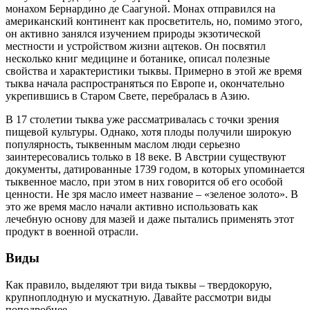
монахом Бернардино де Саагуной. Монах отправился на
американский континент как просветитель, но, помимо этого,
он активно занялся изучением природы экзотической
местности и устройством жизни ацтеков. Он посвятил
несколько книг медицине и ботанике, описал полезные
свойства и характеристики тыквы. Примерно в этой же время
тыква начала распространяться по Европе и, окончательно
укрепившись в Старом Свете, перебралась в Азию.
В 17 столетии тыква уже рассматривалась с точки зрения
пищевой культуры. Однако, хотя плоды получили широкую
популярность, тыквенным маслом люди серьезно
заинтересовались только в 18 веке. В Австрии существуют
документы, датированные 1739 годом, в которых упоминается
тыквенное масло, при этом в них говорится об его особой
ценности. Не зря масло имеет название – «зеленое золото». В
это же время масло начали активно использовать как
лечебную основу для мазей и даже пытались применять этот
продукт в военной отрасли.
Виды
Как правило, выделяют три вида тыквы – твердокорую,
крупноплодную и мускатную. Давайте рассмотри виды
поподробнее.