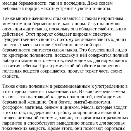
месяцы беременности, так и в последние. Даже совсем
небольшая порция мякоти устранит чувство тошноты.
Также многие женщины сталкиваются с таким неприятным
моментом при беременности, как запоры. И тут на помощь
опять приходит тыква, поскольку она обладает слабительным
действием. Этот продукт обладает широким спектром
чудодейственных свойств, поэтому он должен занять одно из
почетных мест на столе. Особенно полезной при
беременности считается сырая тыква. Это безусловный лидер
по критерию полезности, поскольку в ней содержится полный
набор витаминов и элементов, необходимых для нормального
развития ребенка. При термической обработке количество
полезных веществ сокращается, продукт теряет часть своих
свойств.
Также очень полезным и рекомендованным к употреблению в
этот период является тыквенный сок. В свою очередь семена
тыквы – это настоящий кладезь полезностей, необходимых
беременной женщине. Они богаты омега3-кислотами,
фосфором, магнием, белком и цинком. Масла, которые входят
в их состав, поддерживают работу опорно-двигательной и
пищеварительной системы, защищают организм от различных
паразитов и способствуют выведению опасных для здоровья
токсических веществ. Кроме этого, они помогают бороться с