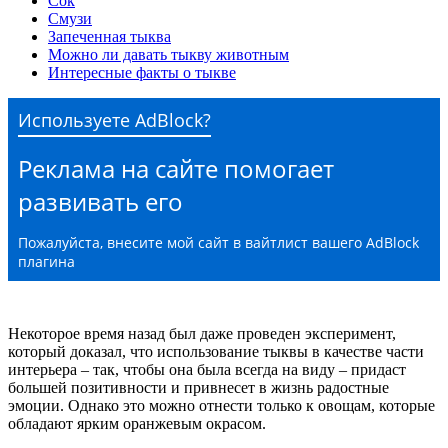
Сок
Смузи
Запеченная тыква
Можно ли давать тыкву животным
Интересные факты о тыкве
Используете AdBlock?
Реклама на сайте помогает
развивать его
Пожалуйста, внесите мой сайт в вайтлист вашего AdBlock
плагина
Некоторое время назад был даже проведен эксперимент,
который доказал, что использование тыквы в качестве части
интерьера – так, чтобы она была всегда на виду – придаст
большей позитивности и привнесет в жизнь радостные
эмоции. Однако это можно отнести только к овощам, которые
обладают ярким оранжевым окрасом.