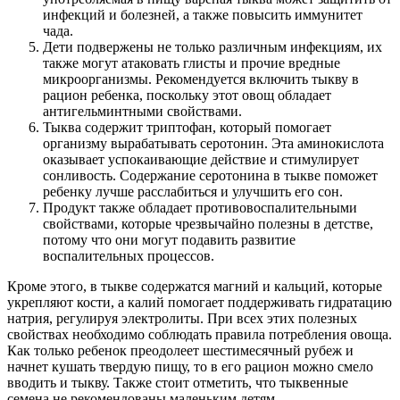
инфекций и болезней, а также повысить иммунитет
чада.
Дети подвержены не только различным инфекциям, их
также могут атаковать глисты и прочие вредные
микроорганизмы. Рекомендуется включить тыкву в
рацион ребенка, поскольку этот овощ обладает
антигельминтными свойствами.
Тыква содержит триптофан, который помогает
организму вырабатывать серотонин. Эта аминокислота
оказывает успокаивающие действие и стимулирует
сонливость. Содержание серотонина в тыкве поможет
ребенку лучше расслабиться и улучшить его сон.
Продукт также обладает противовоспалительными
свойствами, которые чрезвычайно полезны в детстве,
потому что они могут подавить развитие
воспалительных процессов.
Кроме этого, в тыкве содержатся магний и кальций, которые
укрепляют кости, а калий помогает поддерживать гидратацию
натрия, регулируя электролиты. При всех этих полезных
свойствах необходимо соблюдать правила потребления овоща.
Как только ребенок преодолеет шестимесячный рубеж и
начнет кушать твердую пищу, то в его рацион можно смело
вводить и тыкву. Также стоит отметить, что тыквенные
семена не рекомендованы маленьким детям.