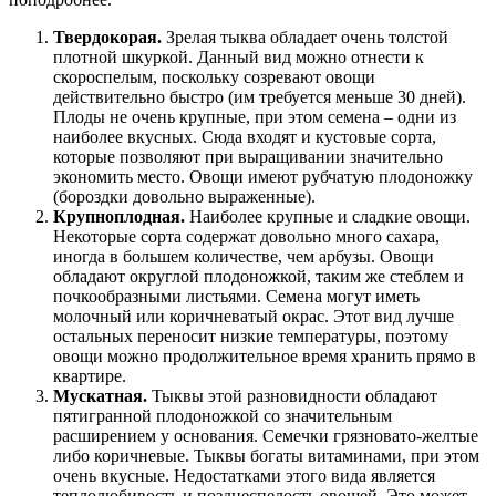
Твердокорая.
Зрелая тыква обладает очень толстой
плотной шкуркой. Данный вид можно отнести к
скороспелым, поскольку созревают овощи
действительно быстро (им требуется меньше 30 дней).
Плоды не очень крупные, при этом семена – одни из
наиболее вкусных. Сюда входят и кустовые сорта,
которые позволяют при выращивании значительно
экономить место. Овощи имеют рубчатую плодоножку
(бороздки довольно выраженные).
Крупноплодная.
Наиболее крупные и сладкие овощи.
Некоторые сорта содержат довольно много сахара,
иногда в большем количестве, чем арбузы. Овощи
обладают округлой плодоножкой, таким же стеблем и
почкообразными листьями. Семена могут иметь
молочный или коричневатый окрас. Этот вид лучше
остальных переносит низкие температуры, поэтому
овощи можно продолжительное время хранить прямо в
квартире.
Мускатная.
Тыквы этой разновидности обладают
пятигранной плодоножкой со значительным
расширением у основания. Семечки грязновато-желтые
либо коричневые. Тыквы богаты витаминами, при этом
очень вкусные. Недостатками этого вида является
теплолюбивость и позднеспелость овощей. Это может