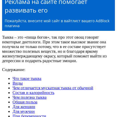
Реклама на сайте помогает
развивать его
Пожалуйста, внесите мой сайт в вайтлист вашего AdBlock
плагина
Тыква – это «пища богов», так про этот овощ говорят
некоторые диетологи. При этом такое высокое звание она
получила не только потому, что в ее составе присутствует
множество полезных веществ, но и благодаря яркому
жизнеутверждающему окрасу, который поможет выйти из
депрессии и подарить радостные эмоции.
Содержание:
Что такое тыква
Виды
Чем отличается мускатная тыква от обычной
Состав и калорийность
Чем полезна тыква
Общая польза
Для женщин
Для мужчин
При беременности