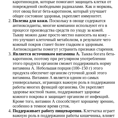
каротиноидов, которые помогают защищать клетки от
повреждений свободными радикалами. Как и морковь,
этот овощ богат бета-каротином, который улучшает
общее состояние здоровья, укрепляет иммунитет.
Полезна для кожи.
Поскольку в овоще содержатся
антиоксиданты, многие компании используют его в
процессе производства средств по уходу за кожей.
Тыкву можно даже просто местно наносить на кожу –
это улучшит клеточный метаболизм, в результате чего
кожный покров станет более гладким и здоровым.
Антиоксиданты помогут устранить признаки старения.
Является источником витамина A.
Тыква богата бета-
каротином, поэтому при регулярном употреблении
этого продукта организм сможет поддерживать норму
витамина А. Небольшая порция (100–150 г) этого
продукта обеспечит организм суточной дозой этого
витамина. Витамин A является одним из самых
универсальных, играющих важную роль в поддержании
работы многих функций организма. Он укрепляет
здоровье костной ткани, поддерживает здоровье
кожного покрова и защищает организм от инфекций.
Кроме того, витамин А способствует хорошему зрению,
особенно в темное время суток.
Поддерживает работу пищеварения.
Клетчатка играет
важную роль в поддержании работы кишечника, влияет